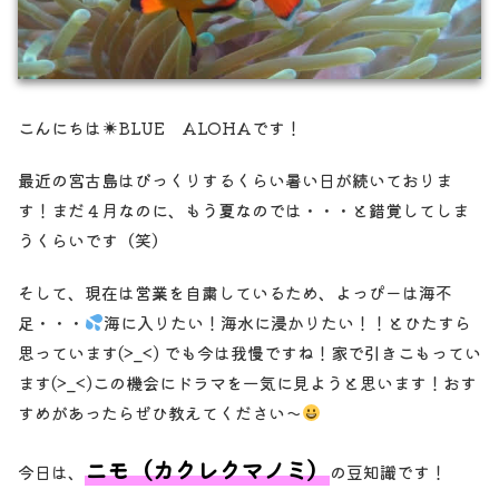
こんにちは☀︎BLUE ALOHAです！
最近の宮古島はびっくりするくらい暑い日が続いておりま
す！まだ４月なのに、もう夏なのでは・・・と錯覚してしま
うくらいです（笑）
そして、現在は営業を自粛しているため、よっぴーは海不
足・・・
海に入りたい！海水に浸かりたい！！とひたすら
思っています(>_<) でも今は我慢ですね！家で引きこもってい
ます(>_<)この機会にドラマを一気に見ようと思います！おす
すめがあったらぜひ教えてください〜
ニモ（カクレクマノミ）
今日は、
の豆知識です！